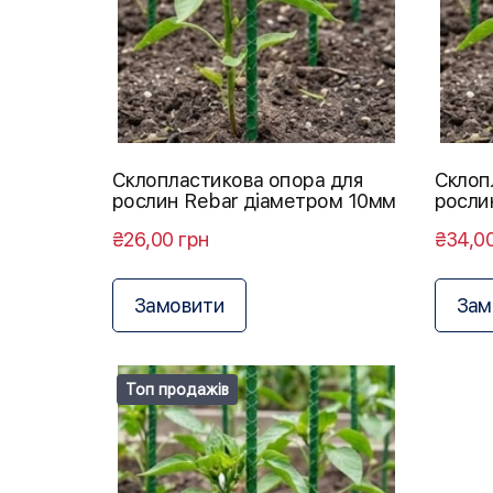
Склопластикова опора для
Склоп
рослин Rebar діаметром 10мм
росли
₴26,00 грн
₴34,0
Замовити
Зам
Топ продажів