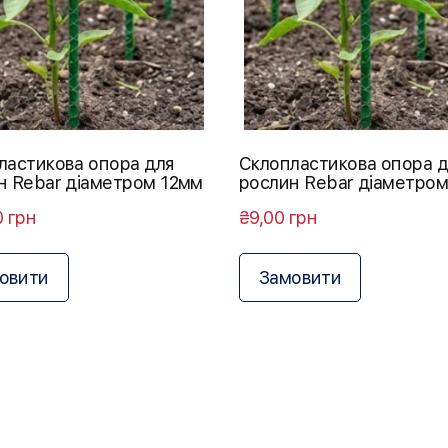
ластикова опора для
Склопластикова опора 
н Rebar діаметром 12мм
рослин Rebar діаметро
0 грн
₴9,00 грн
овити
Замовити