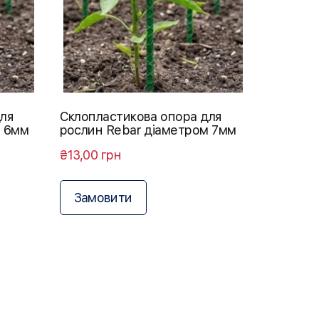
для
Склопластикова опора для
м 6мм
рослин Rebar діаметром 7мм
₴13,00 грн
Замовити