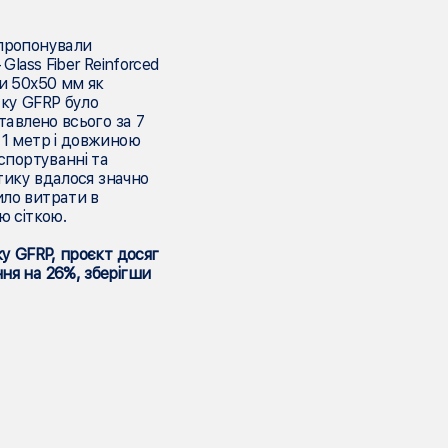
пропонували
Glass Fiber Reinforced
ки 50x50 мм як
тку GFRP було
тавлено всього за 7
 1 метр і довжиною
спортуванні та
стику вдалося значно
ило витрати в
ю сіткою.
ку GFRP, проєкт досяг
ня на 26%, зберігши