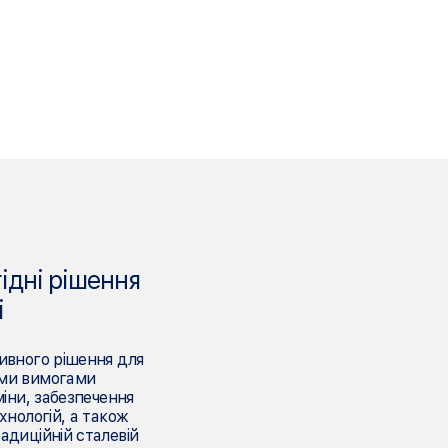
ідні рішення
і
ивного рішення для
ими вимогами
міни, забезпечення
хнологій, а також
адиційній сталевій