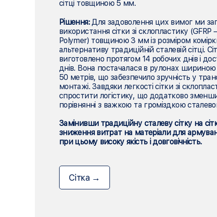
сітці товщиною 5 мм.
Рішення:
Для задоволення цих вимог ми за
використання сітки зі склопластику (GFRP – 
Polymer) товщиною 3 мм із розміром комір
альтернативу традиційній сталевій сітці. Сі
виготовлено протягом 14 робочих днів і дос
днів. Вона постачалася в рулонах шириною
50 метрів, що забезпечило зручність у тран
монтажі. Завдяки легкості сітки зі склопла
спростити логістику, що додатково зменш
порівнянні з важкою та громіздкою сталево
Замінивши традиційну сталеву сітку на сіт
зниження витрат на матеріали для армуван
при цьому високу якість і довговічність.
Сітка →