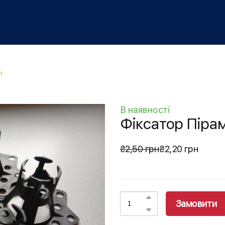
и
В наявності
Фіксатор Піра
₴2,50 грн
₴2,20 грн
Замовити