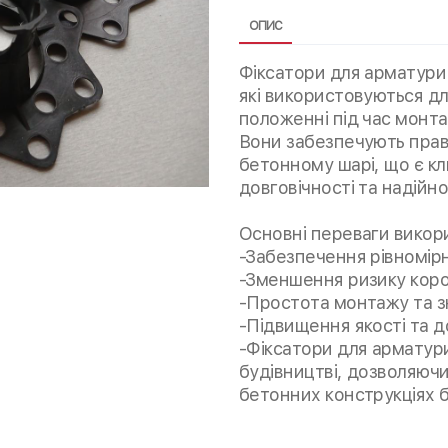
ОПИС
Фіксатори для арматури 
які використовуються дл
положенні під час монта
Вони забезпечують прав
бетонному шарі, що є к
довговічності та надійно
Основні переваги викори
-Забезпечення рівномір
-Зменшення ризику коро
-Простота монтажу та з
-Підвищення якості та до
-Фіксатори для арматур
будівництві, дозволяючи
бетонних конструкціях б