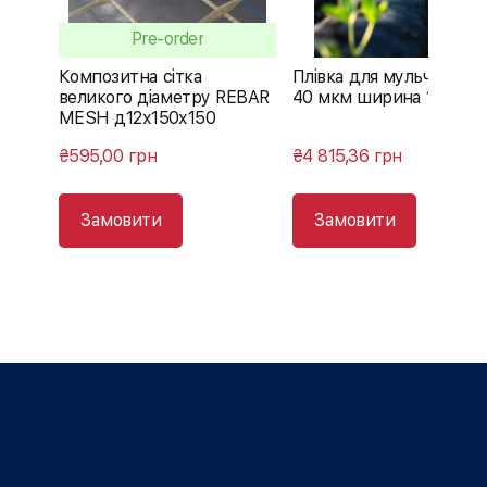
Pre-order
Композитна сітка
Плівка для мульчуванн
великого діаметру REBAR
40 мкм ширина 1100 м
MESH д12х150х150
₴595,00 грн
₴4 815,36 грн
Замовити
Замовити