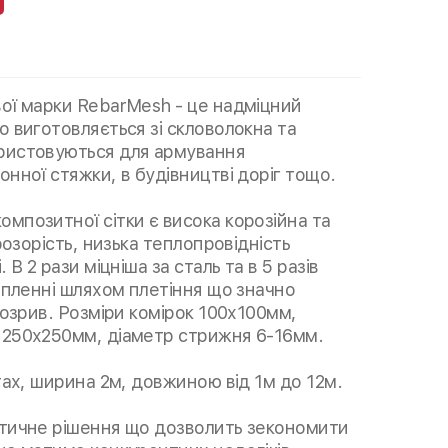
вої марки RebarMesh - це надміцний
о виготовляється зі скловолокна та
ристовуються для армування
онної стяжки, в будівництві доріг тощо.
мпозитної сітки є висока корозійна та
прозорість, низька теплопровідність
 В 2 рази міцніша за сталь та в 5 разів
ріпленні шляхом плетіння що значно
 розрив. Розміри комірок 100х100мм,
 250х250мм, діаметр стрижня 6-16мм.
ртах, ширина 2м, довжиною від 1м до 12м.
ктичне рішення що дозволить зекономити