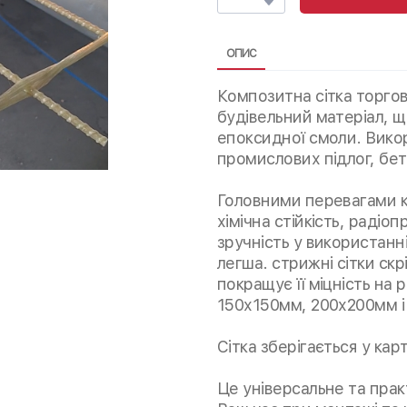
ОПИС
Композитна сітка торго
будівельний матеріал, щ
епоксидної смоли. Вико
промислових підлог, бет
Головними перевагами ко
хімічна стійкість, радіо
зручність у використанні.
легша. стрижні сітки ск
покращує її міцність на
150х150мм, 200х200мм і
Сітка зберігається у ка
Це універсальне та пра