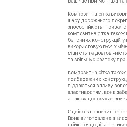
Ваш час при монтажі та 
Композитна сітка викор
шару дорожнього покрит
зносостійкість і тривалі
композитна сітка також
бетонних конструкцій у
використовуються хіміч
міцність та довговічніс
та збільшує безпеку прац
Композитна сітка також 
прибережних конструкцій
піддаються впливу волог
властивостям, вона забе
а також допомагає знизи
Однією з головних перева
Вона виготовлена з висок
стійкість до дії агресив