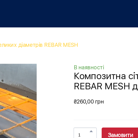
великих діаметрів REBAR MESH
В наявності
Композитна сі
REBAR MESH д
₴260,00 грн
Замовити