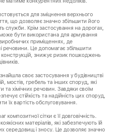
не матиме конкурентних недоліків.
истовується для зміцнення верхнього
тя, що дозволяє значно збільшити його
сть служби. Крім застосування на дорогах,
 може бути використана для армування
 виробничих приміщеннях, де
ні речовини. Це допомагає збільшити
ть конструкцій, знижує ризик пошкоджень
івників.
знайшла своє застосування у будівництві
, мостів, гребель та інших споруд, які
и та хімічних речовин. Завдяки своїм
зпечує стійкість та надійність цих споруд,
ти їх вартість обслуговування.
г композитної сітки є її довговічність.
оякісних матеріалів, які забезпечують їй
них середовищ і зносу. Це дозволяє значно