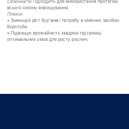
Сезонність
: Підходить для використання протягом
всього сезону вирощування.
Плюси
:
• Зменшує ріст бур'янів і потребу в хімічних засобах
боротьби.
• Підвищує врожайність завдяки підтримці
оптимальних умов для росту рослин.