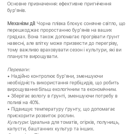
Основне призначення: ефективне пригнічення
бур'янів.
Механізм дії
: Чорна плівка блокує сонячне світло, що
перешкоджає проростанню бур'янів на ваших
грядках. Вона також допомагає прогрівати ґрунт
навесні, але влітку може призвести до перегріву,
тому важливо враховувати сезон і культури, які ви
плануєте вирощувати.
Переваги:
• Надійно контролює бур'яни, зменшуючи
необхідність використання гербіцидів, що робить
вирощування більш екологічним та економічним.
• Зберігає вологу в ґрунті, зменшуючи потребу в
поливі на 40%.
• Підвищує температуру ґрунту, що допомагає
прискорити розвиток рослин.
Культури
: Ідеальна для томатів, огірків, полуниць,
капусти, баштанних культур та інших.