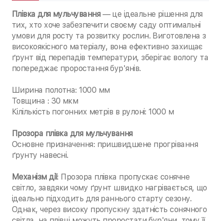
Плівка для мульчування
— це ідеальне рішення для
тих, хто хоче забезпечити своєму саду оптимальні
умови для росту та розвитку рослин. Виготовлена з
високоякісного матеріалу, вона ефективно захищає
ґрунт від перепадів температури, зберігає вологу та
попереджає проростання бур'янів.
Ширина полотна: 1000 мм
Товщина : 30 мкм
Кілількість погонних метрів в рулоні: 1000 м
Прозора плівка для мульчування
Основне призначення: пришвидшене прогрівання
ґрунту навесні.
Механізм дії
: Прозора плівка пропускає сонячне
світло, завдяки чому ґрунт швидко нагрівається, що
ідеально підходить для раннього старту сезону.
Однак, через високу пропускну здатність сонячного
світла, на плівці можуть проростати бур'яни, тому її