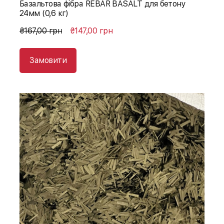
Базальтова фібра REBAR BASALT для бетону
24мм (0,6 кг)
₴167,00 грн
₴147,00 грн
Замовити