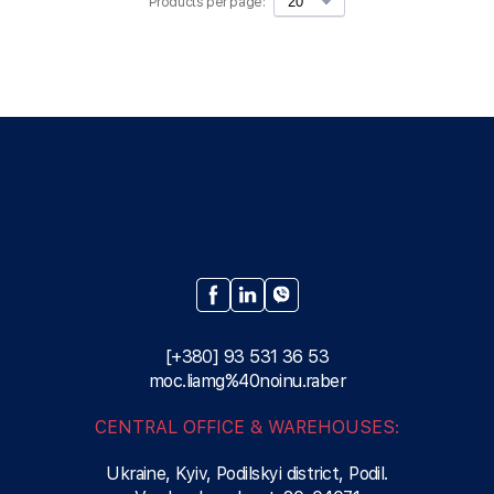
Products per page:
[+380] 93 531 36 53
moc.liamg%40noinu.raber
CENTRAL OFFICE & WAREHOUSES:
Ukraine, Kyiv, Podilskyi district, Podil.