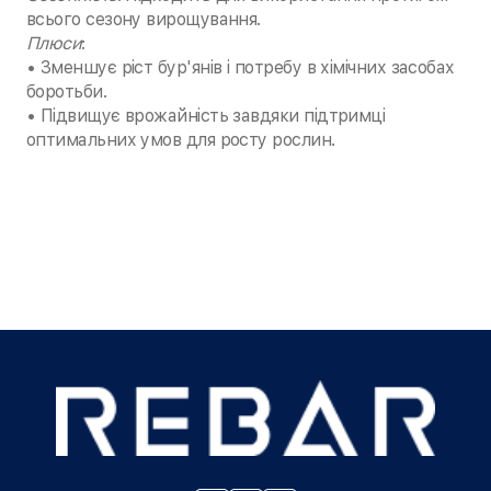
всього сезону вирощування.
Плюси
:
• Зменшує ріст бур'янів і потребу в хімічних засобах
боротьби.
• Підвищує врожайність завдяки підтримці
оптимальних умов для росту рослин.