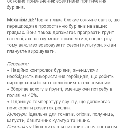
Основне призначення: ефективне пригнічення
бур'янів.
Механізм дії
: Чорна плівка блокує сонячне світло, що
перешкоджає проростанню бур'янів на ваших
грядках. Вона також допомагає прогрівати ґрунт
навесні, але влітку може призвести до перегріву,
тому важливо враховувати сезон і культури, які ви
плануєте вирощувати.
Переваги:
• Надійно контролює бур'яни, зменшуючи
необхідність використання гербіцидів, що робить
вирощування більш екологічним та економічним.
• Зберігає вологу в ґрунті, зменшуючи потребу в
поливі на 40%.
• Підвищує температуру ґрунту, що допомагає
прискорити розвиток рослин.
Культури
: Ідеальна для томатів, огірків, полуниць,
капусти, баштанних культур та інших.
Сезонність
: Підходить для використання протягом