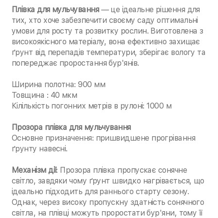
Плівка для мульчування
— це ідеальне рішення для
тих, хто хоче забезпечити своєму саду оптимальні
умови для росту та розвитку рослин. Виготовлена з
високоякісного матеріалу, вона ефективно захищає
ґрунт від перепадів температури, зберігає вологу та
попереджає проростання бур'янів.
Ширина полотна: 900 мм
Товщина : 40 мкм
Кілількість погонних метрів в рулоні: 1000 м
Прозора плівка для мульчування
Основне призначення: пришвидшене прогрівання
ґрунту навесні.
Механізм дії
: Прозора плівка пропускає сонячне
світло, завдяки чому ґрунт швидко нагрівається, що
ідеально підходить для раннього старту сезону.
Однак, через високу пропускну здатність сонячного
світла, на плівці можуть проростати бур'яни, тому її