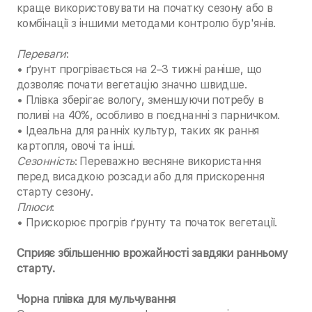
краще використовувати на початку сезону або в
комбінації з іншими методами контролю бур'янів.
Переваги
:
• ґрунт прогрівається на 2–3 тижні раніше, що
дозволяє почати вегетацію значно швидше.
• Плівка зберігає вологу, зменшуючи потребу в
поливі на 40%, особливо в поєднанні з парничком.
• Ідеальна для ранніх культур, таких як рання
картопля, овочі та інші.
Сезонність
: Переважно весняне використання
перед висадкою розсади або для прискорення
старту сезону.
Плюси
:
• Прискорює прогрів ґрунту та початок вегетації.
Сприяє збільшенню врожайності завдяки ранньому
старту.
Чорна плівка для мульчування