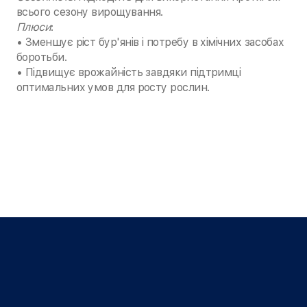
всього сезону вирощування.
Плюси
:
• Зменшує ріст бур'янів і потребу в хімічних засобах
боротьби.
• Підвищує врожайність завдяки підтримці
оптимальних умов для росту рослин.