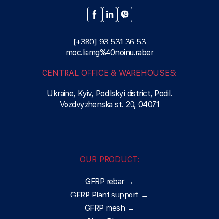
[+380] 93 531 36 53
moc.liamg%40noinu.raber
CENTRAL OFFICE & WAREHOUSES:
Ukraine, Kyiv, Podilskyi district, Podil.
Vozdvyzhenska st. 20, 04071
OUR PRODUCT:
GFRP rebar →
GFRP Plant support →
GFRP mesh →