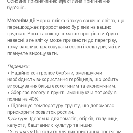
Основне призначення: ефективне пригнічення
бур'янів.
Механізм дії
: Чорна плівка блокує сонячне світло, що
перешкоджає проростанню бур'янів на ваших
грядках. Вона також допомагає прогрівати ґрунт
навесні, але влітку може призвести до перегріву,
тому важливо враховувати сезон і культури, які ви
плануєте вирощувати.
Переваги:
• Надійно контролює бур'яни, зменшуючи
необхідність використання гербіцидів, що робить
вирощування більш екологічним та економічним.
• Зберігає вологу в ґрунті, зменшуючи потребу в
поливі на 40%.
• Підвищує температуру ґрунту, що допомагає
прискорити розвиток рослин.
Культури
: Ідеальна для томатів, огірків, полуниць,
капусти, баштанних культур та інших.
Сезонність
: Підходить для використання протягом