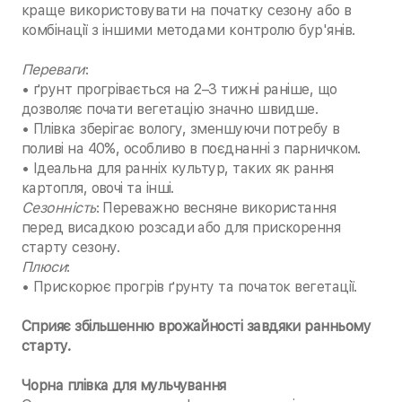
краще використовувати на початку сезону або в
комбінації з іншими методами контролю бур'янів.
Переваги
:
• ґрунт прогрівається на 2–3 тижні раніше, що
дозволяє почати вегетацію значно швидше.
• Плівка зберігає вологу, зменшуючи потребу в
поливі на 40%, особливо в поєднанні з парничком.
• Ідеальна для ранніх культур, таких як рання
картопля, овочі та інші.
Сезонність
: Переважно весняне використання
перед висадкою розсади або для прискорення
старту сезону.
Плюси
:
• Прискорює прогрів ґрунту та початок вегетації.
Сприяє збільшенню врожайності завдяки ранньому
старту.
Чорна плівка для мульчування