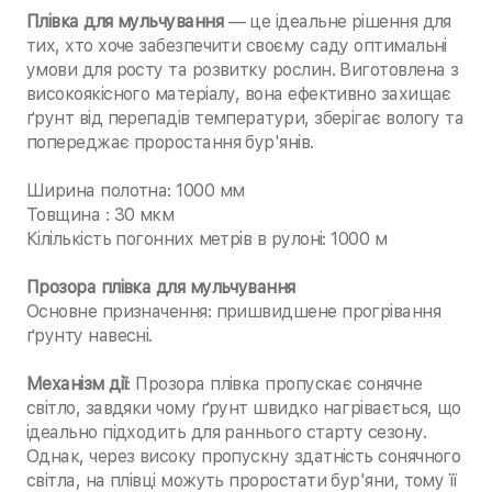
Плівка для мульчування
— це ідеальне рішення для
тих, хто хоче забезпечити своєму саду оптимальні
умови для росту та розвитку рослин. Виготовлена з
високоякісного матеріалу, вона ефективно захищає
ґрунт від перепадів температури, зберігає вологу та
попереджає проростання бур'янів.
Ширина полотна: 1000 мм
Товщина : 30 мкм
Кілількість погонних метрів в рулоні: 1000 м
Прозора плівка для мульчування
Основне призначення: пришвидшене прогрівання
ґрунту навесні.
Механізм дії
: Прозора плівка пропускає сонячне
світло, завдяки чому ґрунт швидко нагрівається, що
ідеально підходить для раннього старту сезону.
Однак, через високу пропускну здатність сонячного
світла, на плівці можуть проростати бур'яни, тому її